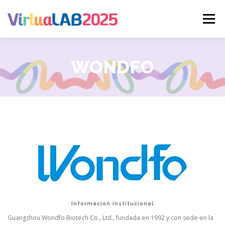
Saltar
al
Menú
contenido
PROGRAMA CIENTÍFICO
AUTORIDADES
WONDFO
DISERTANTES
ARANCELES
COMUNICACIONES LIBRES
MEDIA KIT
CONTACTO
Información institucional
Guangzhou Wondfo Biotech Co., Ltd., fundada en 1992 y con sede en la